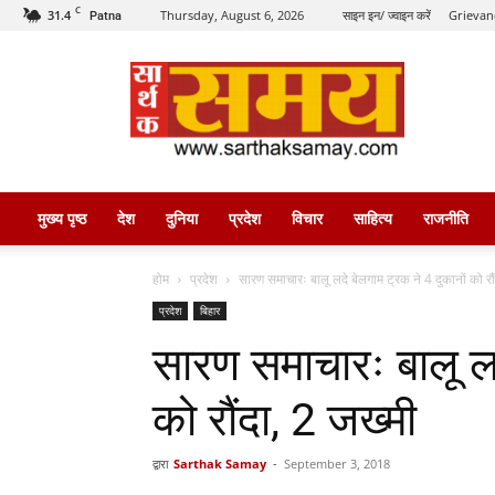
C
31.4
Thursday, August 6, 2026
साइन इन/ ज्वाइन करें
Grievan
Patna
सार्थक
समय
मुख्य पृष्ठ
देश
दुनिया
प्रदेश
विचार
साहित्य
राजनीति
होम
प्रदेश
सारण समाचारः बालू लदे बेलगाम ट्रक ने 4 दुकानों को रौं
प्रदेश
बिहार
सारण समाचारः बालू लद
को रौंदा, 2 जख्मी
द्वारा
Sarthak Samay
-
September 3, 2018