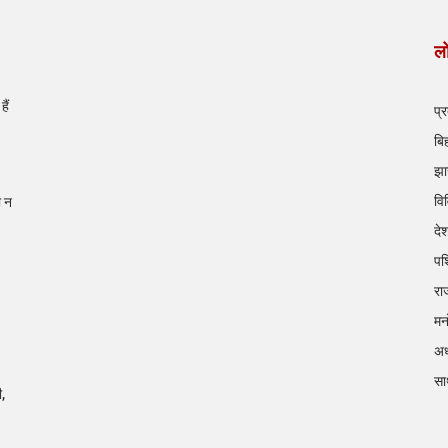
लो
ैं
प्
बि
झा
वि
ी न
दे
पश
रा
मन
अध
सा
ी,