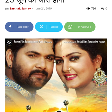
द्वारा
Sarthak Samay
-
June 24, 2019
766
0
Facebook
Twitter
WhatsApp