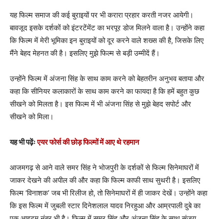
यह फिल्‍म समाज की कई बुराइयों पर भी करारा प्रहार करती नजर आयेगी।
बावजूद इसके दर्शकों को इंटरटेंमेंट का भरपूर डोज मिलने वाला है। उन्होंने कहा
कि फिल्‍म में मेरी भूमिका इन बुराइयों को दूर करने वाले शख्‍स की है, जिसके लिए
मैंने बेहद मेहनत की है। इसलिए मुझे फिल्‍म से बड़ी उम्‍मीदें हैं।
उन्‍होंने फिल्‍म में अंजना सिंह के साथ काम करने को बेहतरीन अनुभव बताया और
कहा कि सीनियर कलाकारों के साथ काम करने का फायदा है कि हमें बहुत कुछ
सीखने को मिलता है। इस फिल्‍म में भी अंजना सिंह से मुझे बेहद सपोर्ट और
सीखने को मिला।
यह भी पढ़ेंः
एयर फोर्स की छोड़ फिल्मों में आए थे रहमान
आजमगढ़ से आने वाले समर सिंह ने भोजपुरी के दर्शकों से फिल्‍म सिनेमाघरों में
जाकर देखने की अपील की और कहा कि फिल्‍म काफी साथ सुथरी है। इसलिए
फिल्‍म ‘विनाशक’ जब भी रिलीज हो, तो सिनेमाघरों में ही जाकर देखें। उन्‍होंने कहा
कि इस फिल्‍म में जुबली स्‍टार दिनेशलाल यादव निरहुआ और आम्रपाली दुबे का
एक आइटम नंबर भी है। फिल्‍म में समर सिंह और अंजना सिंह के साथ संजय