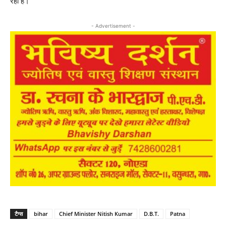
रही हैं।
- Advertisement -
टैग्स
bihar
Chief Minister Nitish Kumar
D.B.T.
Patna