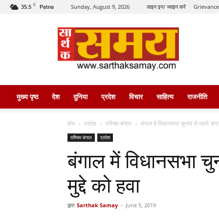
C
35.5
Sunday, August 9, 2026
साइन इन/ ज्वाइन करें
Grievance
Patna
सार्थक
समय
मुख्य पृष्ठ
देश
दुनिया
प्रदेश
विचार
साहित्य
राजनीति
होम
प्रदेश
पश्चिम बंगाल
बंगाल में विधानसभा चुनाव से पहले ‘बंगाल
पश्चिम बंगाल
प्रदेश
बंगाल में विधानसभा चुन
मुद्दे को हवा
द्वारा
Sarthak Samay
-
June 5, 2019