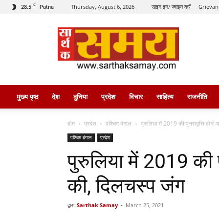
C
28.5
Thursday, August 6, 2026
साइन इन/ ज्वाइन करें
Grievan
Patna
सार्थक
समय
मुख्य पृष्ठ
देश
दुनिया
प्रदेश
विचार
साहित्य
राजनीति
होम
प्रदेश
पश्चिम बंगाल
पुरुलिया में 2019 की पुनरावृत्ति होग
पश्चिम बंगाल
प्रदेश
पुरुलिया में 2019 की 
की, दिलचस्प जंग
द्वारा
Sarthak Samay
-
March 25, 2021