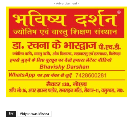
- Advertisement -
टैग्स
Vidyaniwas Mishra