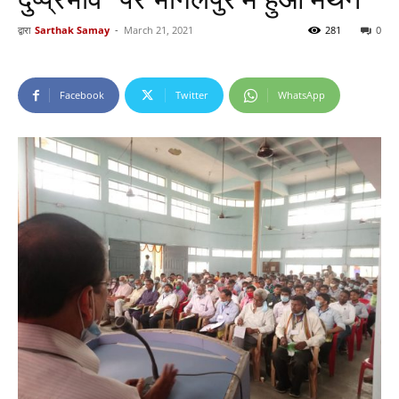
द्वारा
Sarthak Samay
-
March 21, 2021
281
0
Facebook
Twitter
WhatsApp