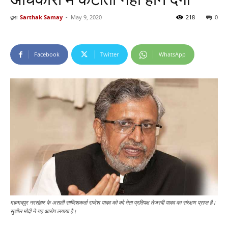
द्वारा
Sarthak Samay
-
May 9, 2020
218
0
Facebook
Twitter
WhatsApp
महम्मदपुर नरसंहार के असली साजिशकर्ता राजेश यादव को को नेता प्रतिपक्ष तेजस्वी यादव का संरक्षण प्राप्त है।
सुशील मोदी ने यह आरोप लगाया है।