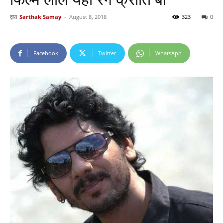
द्वारा
Sarthak Samay
-
August 8, 2018
323
0
Facebook
Twitter
WhatsApp