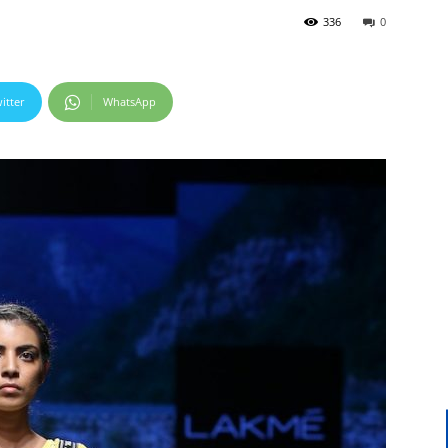
336
0
itter
WhatsApp