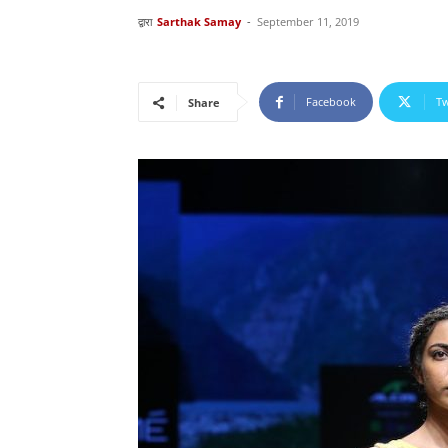
द्वारा
Sarthak Samay
-
September 11, 2019
Facebook
Tw
Share