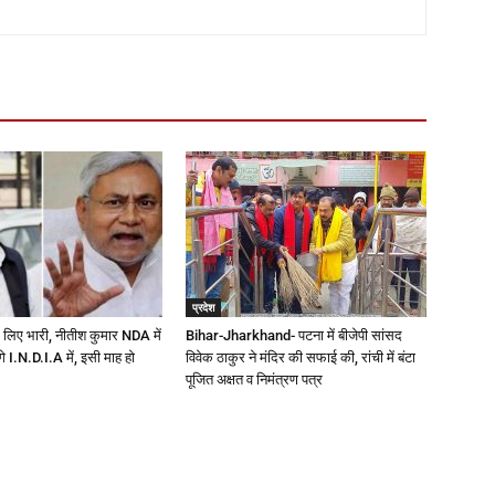
प्रदेश
 लिए भारी, नीतीश कुमार NDA में
Bihar-Jharkhand- पटना में बीजेपी सांसद
ेंगे I.N.D.I.A में, इसी माह हो
विवेक ठाकुर ने मंदिर की सफाई की, रांची में बंटा
पूजित अक्षत व निमंत्रण पत्र