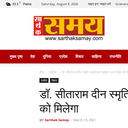
C
33.3
Saturday, August 8, 2026
साइन इन/ ज्वाइन करें
Grievanc
Patna
सार्थक
समय
मुख्य पृष्ठ
देश
दुनिया
प्रदेश
विचार
साहित्य
राजनीति
होम
प्रदेश
डॉ. सीताराम दीन स्मृति आलोचना सम्मान रूपा सिंह को म
प्रदेश
बिहार
डॉ. सीताराम दीन स्मृ
को मिलेगा
द्वारा
Sarthak Samay
-
March 13, 2021