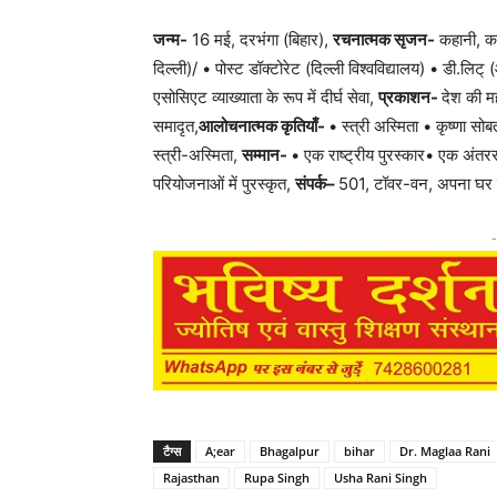
जन्म-
16 मई, दरभंगा (बिहार),
रचनात्मक सृजन-
कहानी, क
दिल्ली)/ • पोस्ट डॉक्टोरेट (दिल्ली विश्वविद्यालय) • डी.लिट्
एसोसिएट व्याख्याता के रूप में दीर्घ सेवा,
प्रकाशन-
देश की म
समादृत,
आलोचनात्मक कृतियाँ-
• स्त्री अस्मिता • कृष्णा सोब
स्त्री-अस्मिता,
सम्मान-
• एक राष्ट्रीय पुरस्कार• एक अंतरर
परियोजनाओं में पुरस्कृत,
संपर्क
–
501, टॉवर-वन, अपना घर
-
टैग्स
A;ear
Bhagalpur
bihar
Dr. Maglaa Rani
Rajasthan
Rupa Singh
Usha Rani Singh