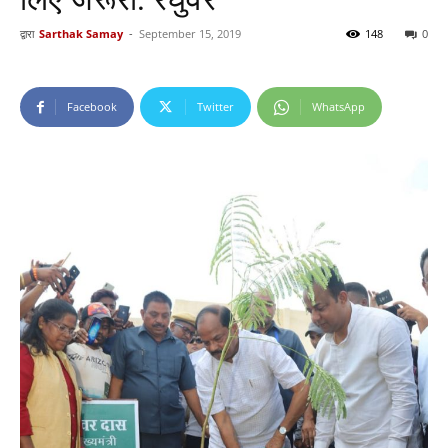
द्वारा
Sarthak Samay
-
September 15, 2019
148
0
Facebook
Twitter
WhatsApp