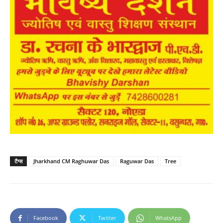
टैग्स
Jharkhand CM Raghuwar Das
Raguwar Das
Tree
Facebook
Twitter
WhatsApp