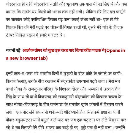
चंद्रकांता ही नहीं, चंद्रकांता संतति और भूतनाथ उपन्यास भी पढ़ लिए थे और क्या
कमाल कि उनके घर किसी को भनक तक नहीं लगी। लेकिन मेरे लिए इस फार्मूले
पर चलकर कोई प्रतिबंधित किताब पढ़ पाना कतई संभव नहीं था- एक तो मेरे
शिक्षक पिता की मेरी पढ़ाई पर चौकन्नी निगाह रहती थी, दूसरे मेरे गांव के ही एक
टीचर मिडिल स्कूल में हमारे मास्टर थे।
यह भी पढ़ेंः
आलोक तोमर को कुछ इस तरह याद किया हरीश पाठक ने
(Opens in
a new browser tab)
इन्हीं कश-म-कश भरे भयभीत दिनों में छुट्टी के रोज कोठे के जंगले पर कापी-
किताब फैलाए, उनके बीच रखकर मैं चंद्रकांता उपन्यास पढ़ने लगा। मेरा मन
कभी नौगढ़ के राजकुमार वीरेंद्र के विश्वस्त दोस्त और अय्यारी में उस्ताद तेज
सिंह के साथ तो कभी विजयगढ़ की राजकुमारी चंद्रकांता की विश्वस्त चपला के
साथ नौगढ़-विजयगढ़ के बीच कर्मनाशा के घनघोर दुर्गम जंगलों में विचरण करने
लगा। एक बार लंबे सफर से थके-मांदे और प्यासे तेज सिंह कर्मनाशा का पानी
पीकर बगुलघट्टा यानी बगुलों वाले घाट पर जब एक चट्टान पर लेटे विश्राम कर
रहे थे तब पिताजी मेरे पीछे आकर कब खड़े हो गए, मुझे पता ही नहीं चला। उन्होंने