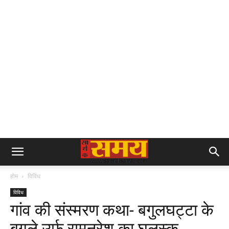
होम
विविध
विविध
गांव की संस्मरण कथा- बगुलघट्टा के
बगुले उर्फ रामनरेश का घलुस्कू