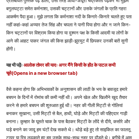
प्रतिबंधित पुस्तकें पढ़ डालीं, उसी तरह आधा-अधूरा चंद्रकांता पढ़कर भी मुझमें
बगुलघट्टा समेत कर्मनाशा, उसकी चट्टानों और उसके जंगलों के प्रति गहरा
आकर्षण पैदा हुआ। मुझे लगता कि कर्मनाशा नदी के किनारे-किनारे चलते हुए पता
नहीं कहां-कहां अय्यार तेज सिंह और चपला ने पानी पिया होगा और न जाने किन-
किन चट्टानों पर विश्राम किया होगा या दुश्मन पक्ष के किसी आदमी या लोगों के
आने की आहट पाकर जंगल की किस झाड़ी-झुरमुट में छिपकर उनकी बातें सुनी
होंगी।
यह भी पढ़ेंः
आलोक तोमर की यादः अगर मैंने किसी के होंठ के पाटल कभी
चूमे
(Opens in a new browser tab)
वैसे कहना होगा कि अभिभावकों के अनुशासन की लाठी के भय के बावजूद हमारे
बचपन के दिनों में रोमांच की कमी नहीं थी। अपने खेल और खिलौने खुद तैयार
करने से हमारे बचपन की शुरुआत हुई थी। नहर की गीली मिट्टी से गोलियां
बनाकर सुखाना, उसी मिट्टी से बैल, हाथी, घोड़े और मिट्टी की पहिएदार गाड़ी
बनाना। कुम्हार के घूमते चाक के पास बैठकर मिट्टी के लोंदे से दीये, कसोरे और
घड़े बनाने का जादू हम घंटों देख सकते थे। थोड़े बड़े हुए तो साइकिल का फालतू
टायर या रिम लुढ़काते हुए हम उसके साथ-साथ नहर पर दौड़ते थे। बगीचे में आम