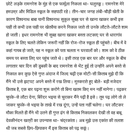
छोटे लड़के रामनरेश के मुंह से एक फार्मूला निकला था- घलुस्कू। रामनरेश मेरे
हमउम्र और मिडिल स्कूल के सहपाठी रहे। तीन-चार जगह लंबी-चौड़ी खेती के
कारण विश्वनाथ बाबा यानी विश्वनाथ सुकुल सुबह घर से खाना खाकर कभी इस
पाही तो कभी उस पाही पर खेतवैया करने निकल जाते तो उनके लौटते-लौटते शाम
हो जाती। इधर रामनरेश भी सुबह खाना खाकर बस्ता लटकाए घर से धारागांव
स्कूल के लिए चलते लेकिन जरूरी नहीं कि रोज-रोज स्कूल ही पहुंचते। बीच में वे
कहां गायब हो जाते, यह न स्कूल को पता चलता न घरवालों को। शाम को वे ठीक
समय पर बस्ता लिए घर पहुंच जाते थे। इसी तरह एक बार घर और स्कूल के बीच
लगातार चार दिन की डुबकी के बाद रामनरेश से भेंट हुई तो उन्होंने अपने बस्ते से
निकाल कर कुछ ऐसे गुप्त अंदाज में जिल्द चढ़ी एक मोटी-सी किताब मुझे दी कि
मैंने भी उसे झटपट अपने बस्ते में रख लिया। मुस्कराते हुए बोले- बड़ी मजेदार
किताब है, एक बार पढ़ना शुरू करोगे तो बिना खतम किए मन नहीं मानेगा। पढ़कर
चुपके-से लौटा देना, बिरेंदर भइया से चुराकर मैंने पढ़ी है इसे। तुम पढ़ लोगे तो ले
जाकर चुपके-से भइया के ताखे में रख दूंगा, उन्हें पता नहीं चलेगा। घर लौटकर
मौका मिलते ही मैंने भी उतने ही गुप्त ढंग से किताब निकालकर देखी तो वह बाबू
देवकीनंदन खत्री का उपन्यास था- चंद्रकांता। अब मुझे उस एकांत की तलाश
थी जब सबसे छिप-छिपाकर मैं इस किताब को पढ़ सकूं।