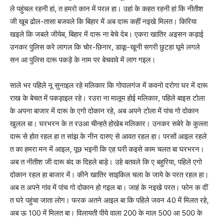
ले पहुंचल रहनी हां, त हमरो कान में परल हा। उहां के कहत रहनी हां कि नीतीश
जी खूब ढोल-तासा बजवले कि बिहार में अब दारू कहीं नइखे मिलत। किरिया
खइले कि जबले जीयेब, बिहार में दारू ना बेचे देब। एकरा खातिर अइसन कड़ाई
उनकर पुलिस करे लागल कि चोर-छिनार, डाकू-खूनी सगरी छुटहा घूमे लगले
सन आ पुलिस दारू पकड़े के नाम पर बेचवावे में लाग गइल।
साले भर पहिले नू सुनाइल रहे मलिकार कि गोपालगंज में कवनो दरोगा घर में दारू
राख के बेचत में पकड़ाइल रहे। रउरा ना मालूम होई मलिकार, पहिले बाइस टोला
के अपना बाजार में दारू के एगो दोकान रहे, अब अपने टोला में पांच गो दोकान
खुलल बा। घरभरन के त रउआ चीन्हते होखेब मलिकार। उनकर सबेरे के कुल्ला
दारू से होत रहल हा त सांझ के नीन दारुए से आवत रहल हा। परसों आइल रहले
त का हमरा मन में आइल, पूछ भइनी कि एह घरी कइसे काम चलत बा घरभरन।
अब त नीतीश जी दारू बंद क दिहले बाड़े। उहे बतवले कि ए बहुरिया, पहिले एगो
दोकान रहल हा बाजार में। कीने खातिर साइकिल चला के जाये के परत रहल हा।
अब त अपने गांव में पांच गो दोकान हो गइल बा। जाहं के नइखे परत। फोन क दीं
त घरे पहुंचा जाता लोग। फरक अतने आइल बा कि पहिले जवन 40 में मिलत रहे,
अब ऊ 100 में मिलत बा। विलायती पीये वाला 200 के माल 500 आ 500 के