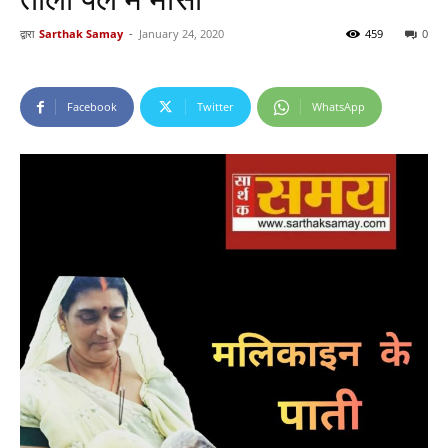
द्वारा
Sarthak Samay
-
January 24, 2020
459
0
Facebook
Twitter
WhatsApp