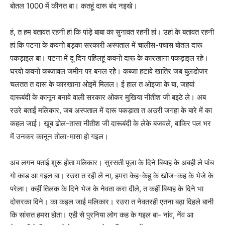
बोतल 1000 में कीनत बा। कतहूं दारू बंद नइखे।
हं, त हम बतावत रहनी हां कि पांड़े बाबा का सुनावत रहनी हां। उहां के बतावत रहनी
हां कि पटना के कवनो बड़का सरकारी अस्पताल में चालीस-पचास बोतल दारू
पकड़ाइल बा। पटना में दू दिन पहिलहूं कवनो दारू के कारखाना पकड़ाइल रहे।
घरवो कवनो कब्जावल जमीन पर बनल रहेे। कब्जा हटावे खातिर जब बुलडोजर
चलतत त दारू के कारखाना ओइमें मिलल। ई हाल त ओइजा के बा, जहवां
दारूबंदी के कानून बनावे वाली सरकार ओकर मुखिया नीतीश जी बइठे ले। अब
रउरे बताईं मलिकार, जब अस्पताल में दारू पकड़ाता त अउरी जगहा के बारे में का
कहल जाई। खूब ढोल-तासा नीतीश जी दारूबंदी के लेके बजवले, बाकिर पल भर
में उनकर कानून तोला-मासा हो गइल।
अब लगन पताई शुरू होता मलिकार। सुरसती पूजा के दिने बियाह के अबही ले पांच
गो काड आ गइल बा। रउरा त रही ले ना, हमरा केह-केहू के खोज-कह के भेजे के
परेला। कहीं तिलक के दिने भेज के नेवता करा दीले, त कहीं बियाह के दिने भा
दोसरका दिने। का कइल जाई मलिकार। रउरा त नेवतरही एतना बढ़ा दिहले बानी
कि सांसत हमरा होता। एही से पुरनिया लोग कह के गइल बा- नांव, नेंव आ