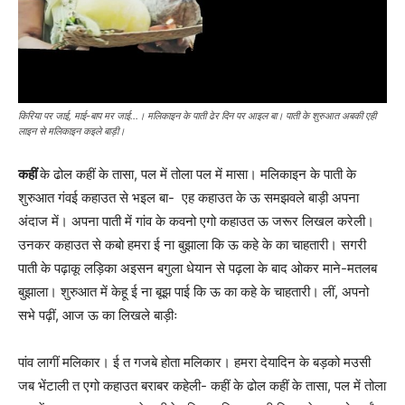
किरिया पर जाई, माई-बाप मर जाई...। मलिकाइन के पाती ढेर दिन पर आइल बा। पाती के शुरुआत अबकी एही
लाइन से मलिकाइन कइले बाड़ी।
कहीं
के ढोल कहीं के तासा, पल में तोला पल में मासा। मलिकाइन के पाती के
शुरुआत गंवई कहाउत से भइल बा- एह कहाउत के ऊ समझवले बाड़ी अपना
अंदाज में। अपना पाती में गांव के कवनो एगो कहाउत ऊ जरूर लिखल करेली।
उनकर कहाउत से कबो हमरा ई ना बुझाला कि ऊ कहे के का चाहतारी। सगरी
पाती के पढ़ाकू लड़िका अइसन बगुला धेयान से पढ़ला के बाद ओकर माने-मतलब
बुझाला। शुरुआत में केहू ई ना बूझ पाई कि ऊ का कहे के चाहतारी। लीं, अपनो
सभे पढ़ीं, आज ऊ का लिखले बाड़ीः
पांव लागीं मलिकार। ई त गजबे होता मलिकार। हमरा देयादिन के बड़को मउसी
जब भेंटाली त एगो कहाउत बराबर कहेली- कहीं के ढोल कहीं के तासा, पल में तोला