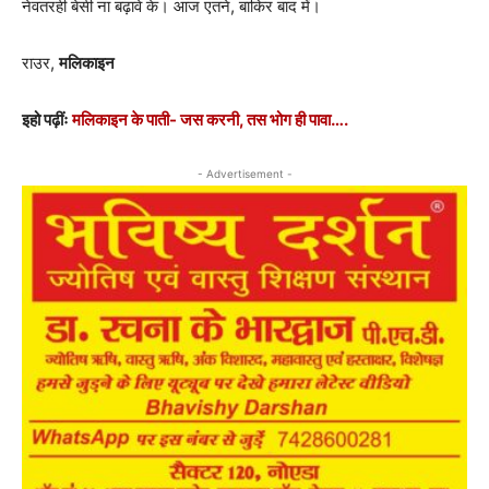
नेवतरही बेसी ना बढ़ावे के। आज एतने, बाकिर बाद में।
राउर,
मलिकाइन
इहो पढ़ींः
मलिकाइन के पाती- जस करनी, तस भोग ही पावा….
- Advertisement -