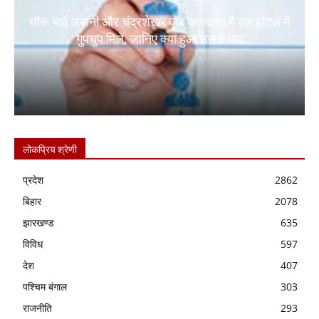
धीरू भाई अंबानी और चंद्रशेखर जब कलकत्ता में एक होटल में
गुपचुप मिले, जानिए क्या हुआ उसके बाद
लोकप्रिय श्रेणी
प्रदेश
2862
बिहार
2078
झारखण्ड
635
विविध
597
देश
407
पश्चिम बंगाल
303
राजनीति
293