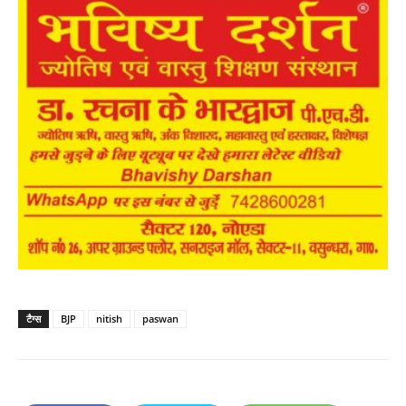
टैग्स
BJP
nitish
paswan