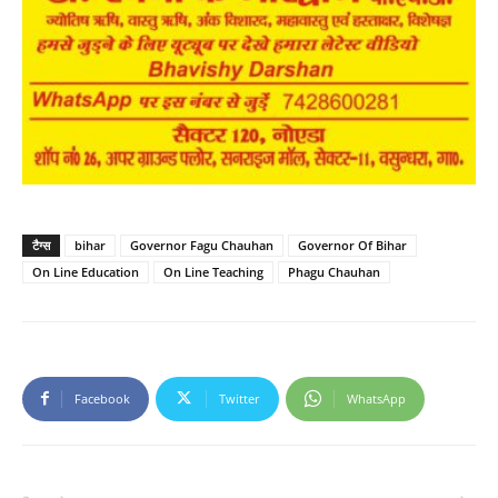
टैग्स
bihar
Governor Fagu Chauhan
Governor Of Bihar
On Line Education
On Line Teaching
Phagu Chauhan
Facebook
Twitter
WhatsApp