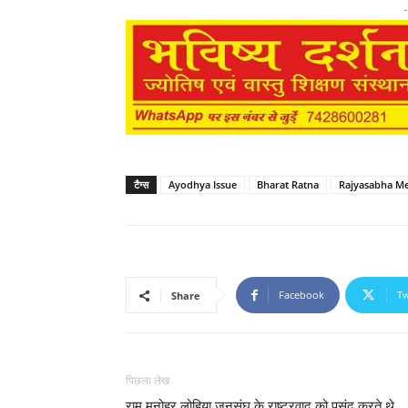
-
टैग्स
Ayodhya Issue
Bharat Ratna
Rajyasabha M
Facebook
Tw
Share
पिछला लेख
राम मनोहर लोहिया जनसंघ के राष्ट्रवाद को पसंद करते थे