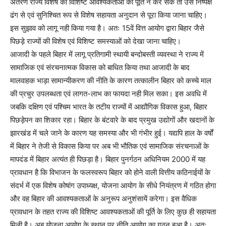
अंतरण राज्य विशेष की विशिष्ट आवश्यकताओं की पूर्ति न कर सकें तो उसे निष्पक्ष
ढंग से एवं सुनिश्चित रूप से विशेष सहायता अनुदान से पूरा किया जाना चाहिए।
इस सुझाव को लागू नही किया गया है। अतः 15वें वित्त आयोग द्वारा बिहार जैसे
पिछड़े राज्यों की विशेष एवं विशिष्ट समस्याओं को देखा जाना चाहिए।
आजादी के पहले बिहार में लागू प्रतिगामी स्थायी बन्दोबस्ती व्यवस्था ने राज्य में
सामाजिक एवं संरचनात्मक विकास को बाधित किया तथा आजादी के बाद
मालवाहक भाड़ा सामान्यीकरण की नीति के कारण तत्कालीन बिहार को कच्चे माल
की प्रचुर उपलब्धता एवं लागत-लाभ का फायदा नही मिल सका। इस अवधि में
जबकि दक्षिण एवं पश्चिम भारत के तटीय राज्यों में आद्यौगिक विकास हुआ, बिहार
पिछड़ेपन का शिकार रहा। बिहार के बंटवारे के बाद प्रमुख उद्योगों और खदानों के
झारखंड में चले जाने के कारण यह समस्या और भी गंभीर हुई। यद्यपि हाल के वर्षों
में बिहार ने तेजी से विकास किया पर अब भी भौतिक एवं सामाजिक संरचनाओं के
मापदंड में बिहार अत्यंत ही पिछड़ा है। बिहार पुनर्गठन अधिनियम 2000 में यह
प्रावधान है कि विभाजन के फलस्वरूप बिहार को होने वाली वित्तीय कठिनाईयों के
संदर्भ में एक विशेष कोषांग उपाध्यक्ष, योजना आयोग के सीधे नियंत्रण में गठित होगा
और वह बिहार की आवश्यकताओं के अनुरूप अनुशंसायें करेगा। इस वैधिक
प्रावधान के तहत राज्य की विशिष्ट आवश्यकताओं की पूर्ति के लिए कुछ ही सहायता
मिली है। अब योजना आयोग के स्थान पर नीति आयोग का गठन हुआ है। अतः