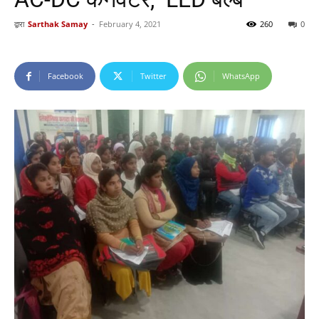
द्वारा
Sarthak Samay
-
February 4, 2021
260
0
Facebook
Twitter
WhatsApp