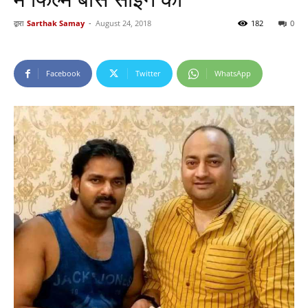
द्वारा
Sarthak Samay
-
August 24, 2018
182
0
Facebook
Twitter
WhatsApp