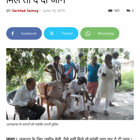
द्वारा
Sarthak Samay
-
June 14, 2019
161
0
Facebook
Twitter
WhatsApp
आत्महत्या के कारणों की तफ्तीश करती पुलिस
छपरा।
जरूरत के लिए जमीन बेची, पैसे नहीं मिले तो फांसी लगा कर दे दी जान।