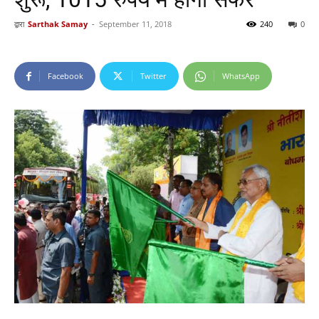
द्वारा
Sarthak Samay
-
September 11, 2018
240
0
Facebook
Twitter
WhatsApp